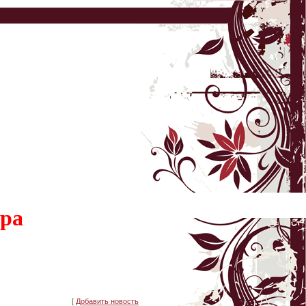
ера
[
Добавить новость