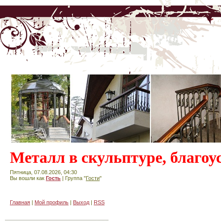
Металл в скульптуре, благоу
Пятница, 07.08.2026, 04:30
Вы вошли как
Гость
| Группа "
Гости
"
Главная
|
Мой профиль
|
Выход
|
RSS