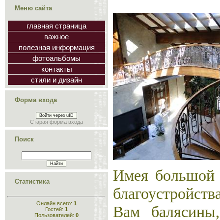
Меню сайта
главная страница
важное
полезная информация
фотоальбомы
контакты
стили и дизайн
Форма входа
Войти через uID
Старая форма входа
Поиск
Имея большой 
Статистика
благоустройств
Онлайн всего:
1
Вам балясины,
Гостей:
1
Пользователей:
0